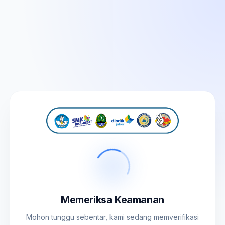
Memeriksa Keamanan
Mohon tunggu sebentar, kami sedang memverifikasi