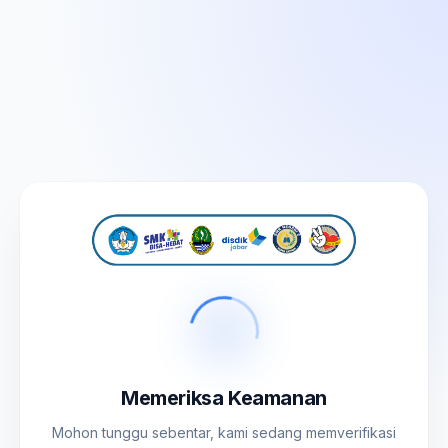
Memeriksa Keamanan
Mohon tunggu sebentar, kami sedang memverifikasi