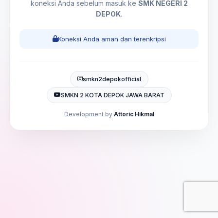
koneksi Anda sebelum masuk ke
SMK NEGERI 2
DEPOK
.
Koneksi Anda aman dan terenkripsi
smkn2depokofficial
SMKN 2 KOTA DEPOK JAWA BARAT
Development by
Attoric Hikmal