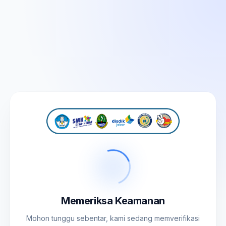
Memeriksa Keamanan
Mohon tunggu sebentar, kami sedang memverifikasi