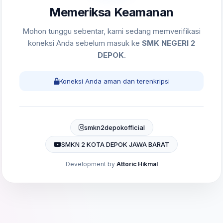
Memeriksa Keamanan
Mohon tunggu sebentar, kami sedang memverifikasi
koneksi Anda sebelum masuk ke
SMK NEGERI 2
DEPOK
.
Koneksi Anda aman dan terenkripsi
smkn2depokofficial
SMKN 2 KOTA DEPOK JAWA BARAT
Development by
Attoric Hikmal