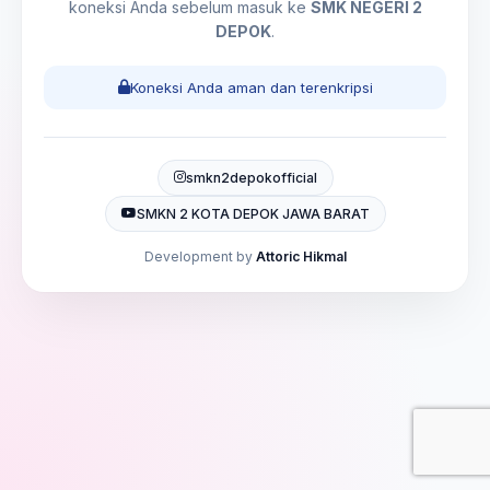
koneksi Anda sebelum masuk ke
SMK NEGERI 2
DEPOK
.
Koneksi Anda aman dan terenkripsi
smkn2depokofficial
SMKN 2 KOTA DEPOK JAWA BARAT
Development by
Attoric Hikmal