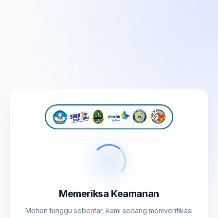
Memeriksa Keamanan
Mohon tunggu sebentar, kami sedang memverifikasi